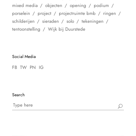
mixed media
objecten
opening
podium
porselein
project
projectruimte bmb
ringen
schilderijen
sieraden
solo
tekeningen
tentoonstelling
Wijk bij Duurstede
Social Media
FB
TW
PN
IG
Search
Search
for: