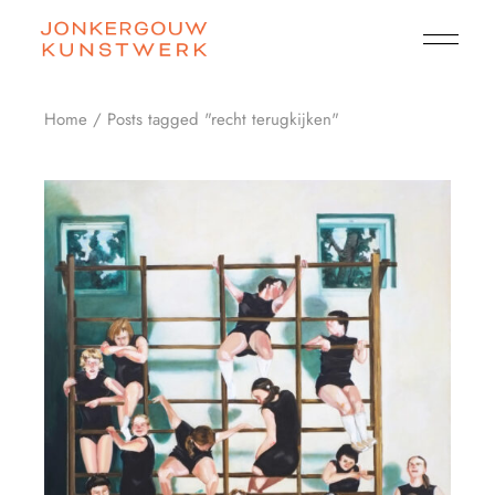
Skip
to
the
content
Home
Posts tagged "recht terugkijken"