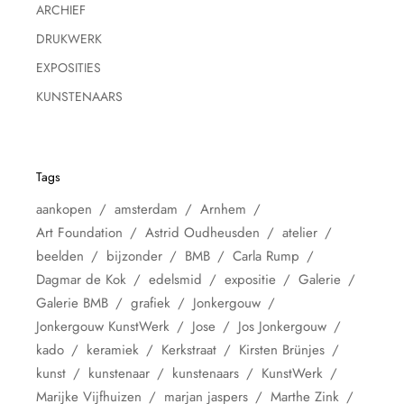
ARCHIEF
DRUKWERK
EXPOSITIES
KUNSTENAARS
Tags
aankopen
amsterdam
Arnhem
Art Foundation
Astrid Oudheusden
atelier
beelden
bijzonder
BMB
Carla Rump
Dagmar de Kok
edelsmid
expositie
Galerie
Galerie BMB
grafiek
Jonkergouw
Jonkergouw KunstWerk
Jose
Jos Jonkergouw
kado
keramiek
Kerkstraat
Kirsten Brünjes
kunst
kunstenaar
kunstenaars
KunstWerk
Marijke Vijfhuizen
marjan jaspers
Marthe Zink