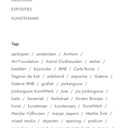
EXPOSITIES
KUNSTENAARS
Tags
aankopen
amsterdam
Arnhem
Art Foundation
Astrid Oudheusden
atelier
beelden
bijzonder
BMB
Carla Rump
Dagmar de Kok
edelsmid
expositie
Galerie
Galerie BMB
grafiek
Jonkergouw
Jonkergouw KunstWerk
Jose
Jos Jonkergouw
kado
keramiek
Kerkstraat
Kirsten Brünjes
kunst
kunstenaar
kunstenaars
KunstWerk
Marijke Vijfhuizen
marjan jaspers
Marthe Zink
mixed media
objecten
opening
podium