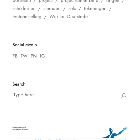
porselein
project
projectruimte bmb
ringen
schilderijen
sieraden
solo
tekeningen
tentoonstelling
Wijk bij Duurstede
Social Media
FB
TW
PN
IG
Search
Search
for: