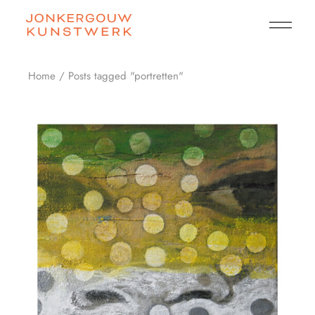
Skip
to
the
content
Home
Posts tagged "portretten"