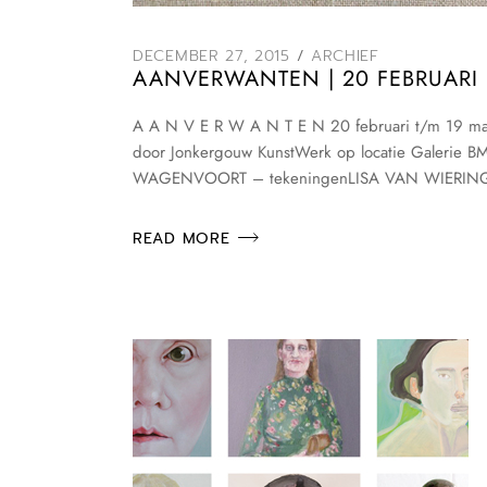
DECEMBER 27, 2015
ARCHIEF
AANVERWANTEN | 20 FEBRUARI 
A A N V E R W A N T E N 20 februari t/m 19 maar
door Jonkergouw KunstWerk op locatie Galerie
WAGENVOORT – tekeningenLISA VAN WIERING
READ MORE