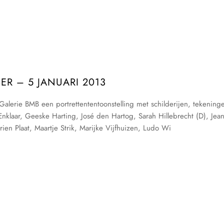
R – 5 JANUARI 2013
alerie BMB een portrettententoonstelling met schilderijen, tekening
nklaar, Geeske Harting, José den Hartog, Sarah Hillebrecht (D), Jea
en Plaat, Maartje Strik, Marijke Vijfhuizen, Ludo Wi