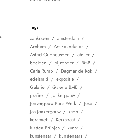
Tags
s
aankopen
amsterdam
Arnhem
Art Foundation
Astrid Oudheusden
atelier
beelden
bijzonder
BMB
Carla Rump
Dagmar de Kok
edelsmid
expositie
Galerie
Galerie BMB
grafiek
Jonkergouw
Jonkergouw KunstWerk
Jose
Jos Jonkergouw
kado
keramiek
Kerkstraat
Kirsten Brünjes
kunst
kunstenaar
kunstenaars