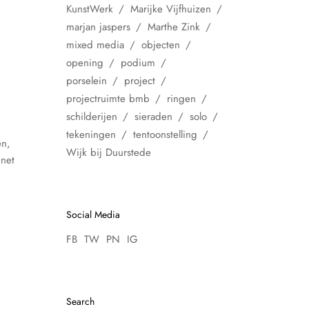
KunstWerk
Marijke Vijfhuizen
marjan jaspers
Marthe Zink
mixed media
objecten
opening
podium
porselein
project
projectruimte bmb
ringen
schilderijen
sieraden
solo
tekeningen
tentoonstelling
en,
Wijk bij Duurstede
nnet
Social Media
FB
TW
PN
IG
Search