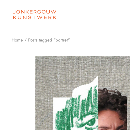
Skip
to
the
content
Home
Posts tagged "portret"