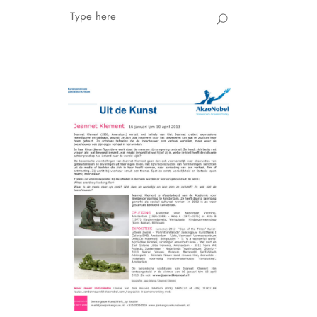
Search
for: