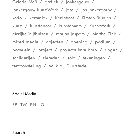
Galerie BMB
grafiek
Jonkergouw
Jonkergouw KunstWerk
Jose
Jos Jonkergouw
kado
keramiek
Kerkstraat
Kirsten Brünjes
kunst
kunstenaar
kunstenaars
KunstWerk
Marijke Vijfhuizen
marjan jaspers
Marthe Zink
mixed media
objecten
opening
podium
porselein
project
projectruimte bmb
ringen
schilderijen
sieraden
solo
tekeningen
tentoonstelling
Wijk bij Duurstede
Social Media
FB
TW
PN
IG
Search