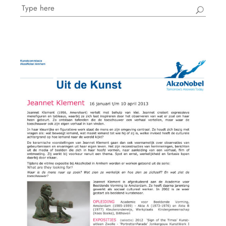
Search
for: