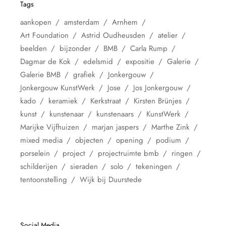
Tags
aankopen
amsterdam
Arnhem
Art Foundation
Astrid Oudheusden
atelier
beelden
bijzonder
BMB
Carla Rump
Dagmar de Kok
edelsmid
expositie
Galerie
Galerie BMB
grafiek
Jonkergouw
Jonkergouw KunstWerk
Jose
Jos Jonkergouw
kado
keramiek
Kerkstraat
Kirsten Brünjes
kunst
kunstenaar
kunstenaars
KunstWerk
Marijke Vijfhuizen
marjan jaspers
Marthe Zink
mixed media
objecten
opening
podium
porselein
project
projectruimte bmb
ringen
schilderijen
sieraden
solo
tekeningen
tentoonstelling
Wijk bij Duurstede
Social Media