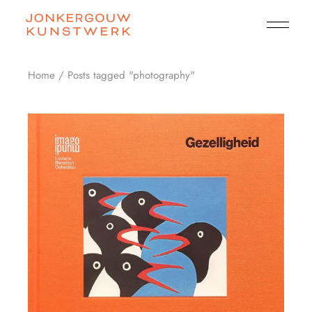
Skip
to
the
content
Home
Posts tagged "photography"