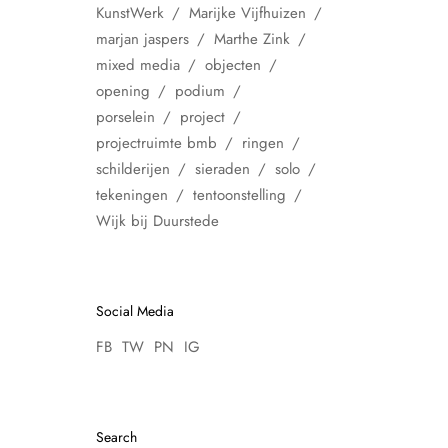
KunstWerk
Marijke Vijfhuizen
marjan jaspers
Marthe Zink
mixed media
objecten
opening
podium
porselein
project
projectruimte bmb
ringen
schilderijen
sieraden
solo
tekeningen
tentoonstelling
Wijk bij Duurstede
Social Media
FB
TW
PN
IG
Search