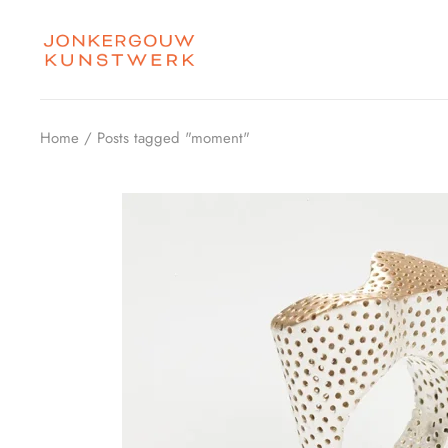
Skip
to
the
content
Home
Posts tagged "moment"