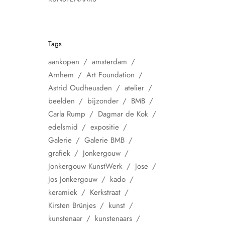
Tags
aankopen
amsterdam
Arnhem
Art Foundation
Astrid Oudheusden
atelier
beelden
bijzonder
BMB
Carla Rump
Dagmar de Kok
edelsmid
expositie
Galerie
Galerie BMB
grafiek
Jonkergouw
Jonkergouw KunstWerk
Jose
Jos Jonkergouw
kado
keramiek
Kerkstraat
Kirsten Brünjes
kunst
kunstenaar
kunstenaars