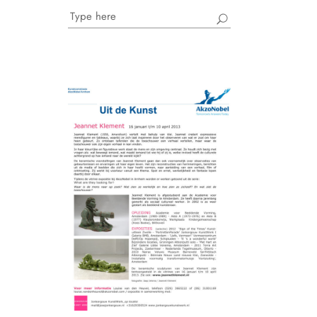
Search
for: