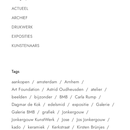
ACTUEEL
ARCHIEF
DRUKWERK
EXPOSITIES
KUNSTENAARS
Tags
aankopen
amsterdam
Arnhem
Art Foundation
Astrid Oudheusden
atelier
beelden
bijzonder
BMB
Carla Rump
Dagmar de Kok
edelsmid
expositie
Galerie
Galerie BMB
grafiek
Jonkergouw
Jonkergouw KunstWerk
Jose
Jos Jonkergouw
kado
keramiek
Kerkstraat
Kirsten Brünjes