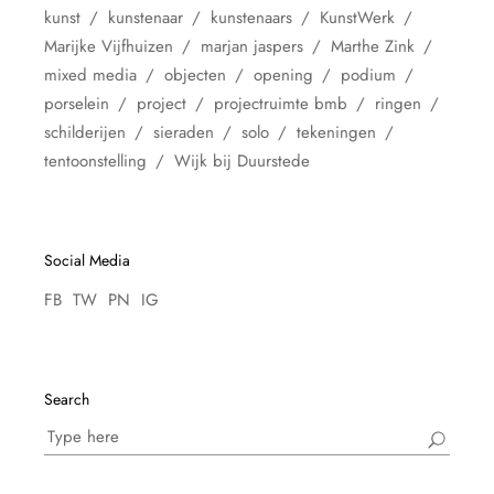
kunst
kunstenaar
kunstenaars
KunstWerk
Marijke Vijfhuizen
marjan jaspers
Marthe Zink
mixed media
objecten
opening
podium
porselein
project
projectruimte bmb
ringen
schilderijen
sieraden
solo
tekeningen
tentoonstelling
Wijk bij Duurstede
Social Media
FB
TW
PN
IG
Search
Search
for: