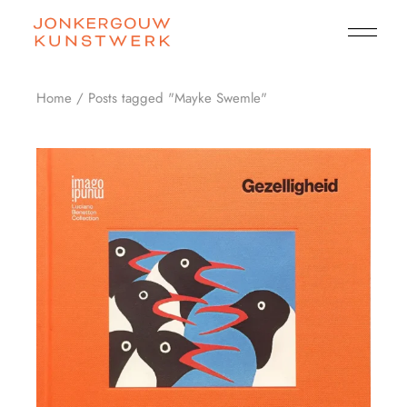
Skip
to
the
content
Home
Posts tagged "Mayke Swemle"