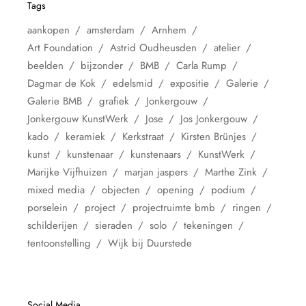
Tags
aankopen
amsterdam
Arnhem
Art Foundation
Astrid Oudheusden
atelier
beelden
bijzonder
BMB
Carla Rump
Dagmar de Kok
edelsmid
expositie
Galerie
Galerie BMB
grafiek
Jonkergouw
Jonkergouw KunstWerk
Jose
Jos Jonkergouw
kado
keramiek
Kerkstraat
Kirsten Brünjes
kunst
kunstenaar
kunstenaars
KunstWerk
Marijke Vijfhuizen
marjan jaspers
Marthe Zink
mixed media
objecten
opening
podium
porselein
project
projectruimte bmb
ringen
schilderijen
sieraden
solo
tekeningen
tentoonstelling
Wijk bij Duurstede
Social Media