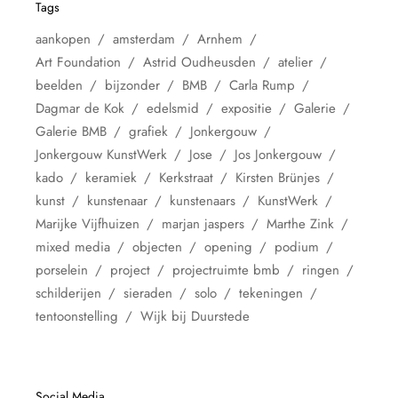
Tags
aankopen
amsterdam
Arnhem
Art Foundation
Astrid Oudheusden
atelier
beelden
bijzonder
BMB
Carla Rump
Dagmar de Kok
edelsmid
expositie
Galerie
Galerie BMB
grafiek
Jonkergouw
Jonkergouw KunstWerk
Jose
Jos Jonkergouw
kado
keramiek
Kerkstraat
Kirsten Brünjes
kunst
kunstenaar
kunstenaars
KunstWerk
Marijke Vijfhuizen
marjan jaspers
Marthe Zink
mixed media
objecten
opening
podium
porselein
project
projectruimte bmb
ringen
schilderijen
sieraden
solo
tekeningen
tentoonstelling
Wijk bij Duurstede
Social Media