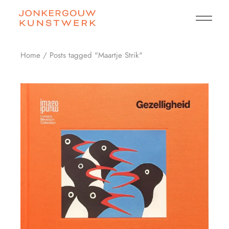
Skip
to
the
content
Home
Posts tagged "Maartje Strik"