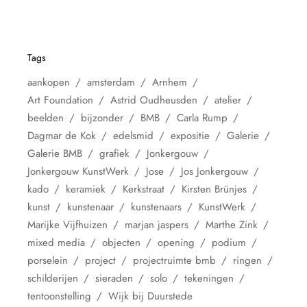
Tags
aankopen
amsterdam
Arnhem
Art Foundation
Astrid Oudheusden
atelier
beelden
bijzonder
BMB
Carla Rump
Dagmar de Kok
edelsmid
expositie
Galerie
Galerie BMB
grafiek
Jonkergouw
Jonkergouw KunstWerk
Jose
Jos Jonkergouw
kado
keramiek
Kerkstraat
Kirsten Brünjes
kunst
kunstenaar
kunstenaars
KunstWerk
Marijke Vijfhuizen
marjan jaspers
Marthe Zink
mixed media
objecten
opening
podium
porselein
project
projectruimte bmb
ringen
schilderijen
sieraden
solo
tekeningen
tentoonstelling
Wijk bij Duurstede