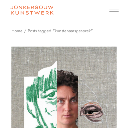
Skip
to
the
content
Home
Posts tagged "kunstenaarsgesprek"