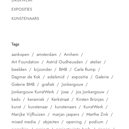
EXPOSITIES
KUNSTENAARS
Tags
aankopen
amsterdam
Arnhem
Art Foundation
Astrid Oudheusden
atelier
beelden
bijzonder
BMB
Carla Rump
Dagmar de Kok
edelsmid
expositie
Galerie
Galerie BMB
grafiek
Jonkergouw
Jonkergouw KunstWerk
Jose
Jos Jonkergouw
kado
keramiek
Kerkstraat
Kirsten Brünjes
kunst
kunstenaar
kunstenaars
KunstWerk
Marijke Vijfhuizen
marjan jaspers
Marthe Zink
mixed media
objecten
opening
podium