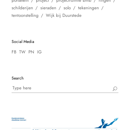
porselein
project
projectruimte bmb
ringen
schilderijen
sieraden
solo
tekeningen
tentoonstelling
Wijk bij Duurstede
Social Media
FB
TW
PN
IG
Search
Search
for: