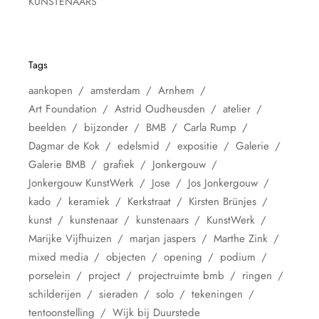
KUNSTENAARS
Tags
aankopen
amsterdam
Arnhem
Art Foundation
Astrid Oudheusden
atelier
beelden
bijzonder
BMB
Carla Rump
Dagmar de Kok
edelsmid
expositie
Galerie
Galerie BMB
grafiek
Jonkergouw
Jonkergouw KunstWerk
Jose
Jos Jonkergouw
kado
keramiek
Kerkstraat
Kirsten Brünjes
kunst
kunstenaar
kunstenaars
KunstWerk
Marijke Vijfhuizen
marjan jaspers
Marthe Zink
mixed media
objecten
opening
podium
porselein
project
projectruimte bmb
ringen
schilderijen
sieraden
solo
tekeningen
tentoonstelling
Wijk bij Duurstede