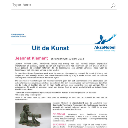
Search
for: