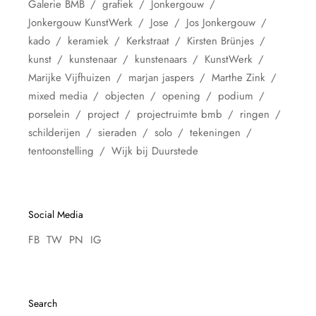
Galerie BMB
grafiek
Jonkergouw
Jonkergouw KunstWerk
Jose
Jos Jonkergouw
kado
keramiek
Kerkstraat
Kirsten Brünjes
kunst
kunstenaar
kunstenaars
KunstWerk
Marijke Vijfhuizen
marjan jaspers
Marthe Zink
mixed media
objecten
opening
podium
porselein
project
projectruimte bmb
ringen
schilderijen
sieraden
solo
tekeningen
tentoonstelling
Wijk bij Duurstede
Social Media
FB
TW
PN
IG
Search