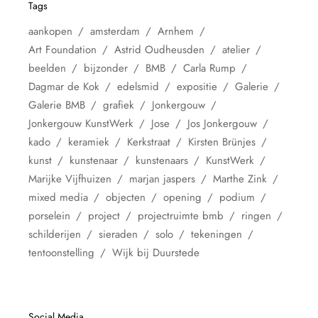
Tags
aankopen
amsterdam
Arnhem
Art Foundation
Astrid Oudheusden
atelier
beelden
bijzonder
BMB
Carla Rump
Dagmar de Kok
edelsmid
expositie
Galerie
Galerie BMB
grafiek
Jonkergouw
Jonkergouw KunstWerk
Jose
Jos Jonkergouw
kado
keramiek
Kerkstraat
Kirsten Brünjes
kunst
kunstenaar
kunstenaars
KunstWerk
Marijke Vijfhuizen
marjan jaspers
Marthe Zink
mixed media
objecten
opening
podium
porselein
project
projectruimte bmb
ringen
schilderijen
sieraden
solo
tekeningen
tentoonstelling
Wijk bij Duurstede
Social Media