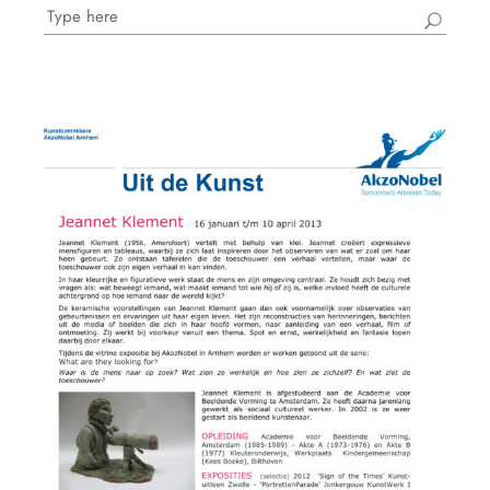
Search
for: