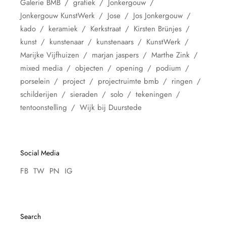
Galerie BMB
grafiek
Jonkergouw
Jonkergouw KunstWerk
Jose
Jos Jonkergouw
kado
keramiek
Kerkstraat
Kirsten Brünjes
kunst
kunstenaar
kunstenaars
KunstWerk
Marijke Vijfhuizen
marjan jaspers
Marthe Zink
mixed media
objecten
opening
podium
porselein
project
projectruimte bmb
ringen
schilderijen
sieraden
solo
tekeningen
tentoonstelling
Wijk bij Duurstede
Social Media
FB
TW
PN
IG
Search