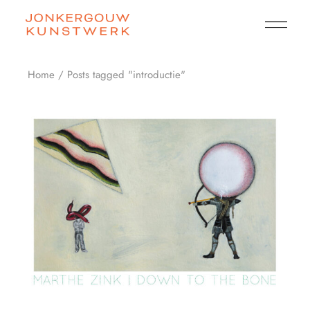
Skip
to
the
content
Home
Posts tagged "introductie"