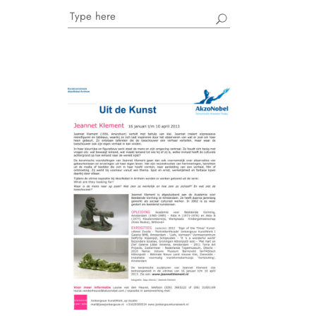
Search
for: