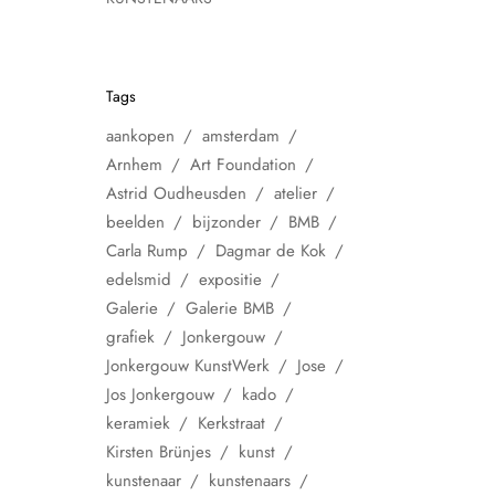
Tags
aankopen
amsterdam
Arnhem
Art Foundation
Astrid Oudheusden
atelier
beelden
bijzonder
BMB
Carla Rump
Dagmar de Kok
edelsmid
expositie
Galerie
Galerie BMB
grafiek
Jonkergouw
Jonkergouw KunstWerk
Jose
Jos Jonkergouw
kado
keramiek
Kerkstraat
Kirsten Brünjes
kunst
kunstenaar
kunstenaars