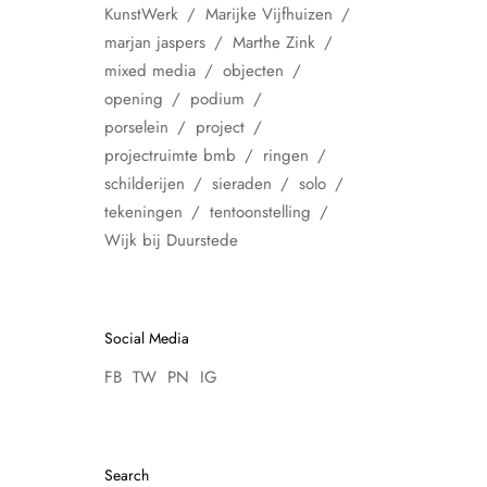
KunstWerk
Marijke Vijfhuizen
marjan jaspers
Marthe Zink
mixed media
objecten
opening
podium
porselein
project
projectruimte bmb
ringen
schilderijen
sieraden
solo
tekeningen
tentoonstelling
Wijk bij Duurstede
Social Media
FB
TW
PN
IG
Search