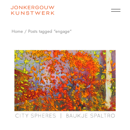
Skip
to
the
content
Home
Posts tagged "engage"