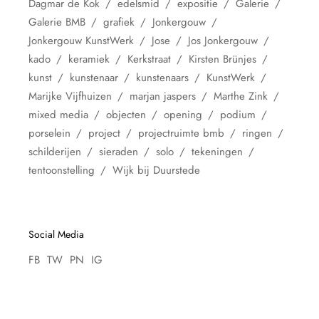
Dagmar de Kok
edelsmid
expositie
Galerie
Galerie BMB
grafiek
Jonkergouw
Jonkergouw KunstWerk
Jose
Jos Jonkergouw
kado
keramiek
Kerkstraat
Kirsten Brünjes
kunst
kunstenaar
kunstenaars
KunstWerk
Marijke Vijfhuizen
marjan jaspers
Marthe Zink
mixed media
objecten
opening
podium
porselein
project
projectruimte bmb
ringen
schilderijen
sieraden
solo
tekeningen
tentoonstelling
Wijk bij Duurstede
Social Media
FB
TW
PN
IG