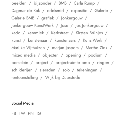
beelden
bijzonder
BMB
Carla Rump
Dagmar de Kok
edelsmid
expositie
Galerie
Galerie BMB
grafiek
Jonkergouw
Jonkergouw KunstWerk
Jose
Jos Jonkergouw
kado
keramiek
Kerkstraat
Kirsten Brünjes
kunst
kunstenaar
kunstenaars
KunstWerk
Marijke Vijfhuizen
marjan jaspers
Marthe Zink
mixed media
objecten
opening
podium
porselein
project
projectruimte bmb
ringen
schilderijen
sieraden
solo
tekeningen
tentoonstelling
Wijk bij Duurstede
Social Media
FB
TW
PN
IG