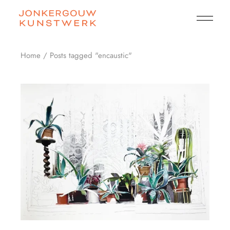
Skip
to
the
content
Home
Posts tagged "encaustic"