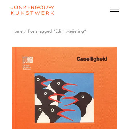
Skip
to
the
content
Home
Posts tagged "Edith Meijering"