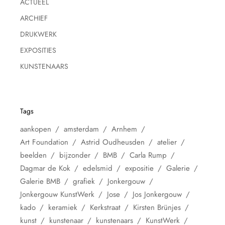
ACTUEEL
ARCHIEF
DRUKWERK
EXPOSITIES
KUNSTENAARS
Tags
aankopen
amsterdam
Arnhem
Art Foundation
Astrid Oudheusden
atelier
beelden
bijzonder
BMB
Carla Rump
Dagmar de Kok
edelsmid
expositie
Galerie
Galerie BMB
grafiek
Jonkergouw
Jonkergouw KunstWerk
Jose
Jos Jonkergouw
kado
keramiek
Kerkstraat
Kirsten Brünjes
kunst
kunstenaar
kunstenaars
KunstWerk