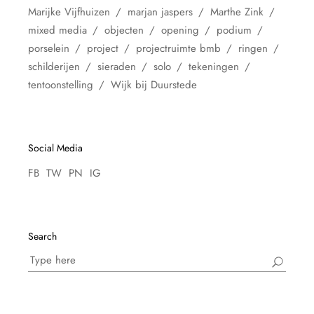
Marijke Vijfhuizen
marjan jaspers
Marthe Zink
mixed media
objecten
opening
podium
porselein
project
projectruimte bmb
ringen
schilderijen
sieraden
solo
tekeningen
tentoonstelling
Wijk bij Duurstede
Social Media
FB
TW
PN
IG
Search
Search
for: