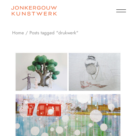
Skip
to
the
content
Home
Posts tagged "drukwerk"