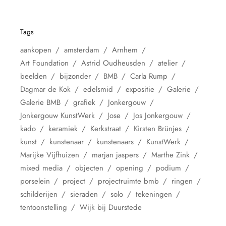
Tags
aankopen
amsterdam
Arnhem
Art Foundation
Astrid Oudheusden
atelier
beelden
bijzonder
BMB
Carla Rump
Dagmar de Kok
edelsmid
expositie
Galerie
Galerie BMB
grafiek
Jonkergouw
Jonkergouw KunstWerk
Jose
Jos Jonkergouw
kado
keramiek
Kerkstraat
Kirsten Brünjes
kunst
kunstenaar
kunstenaars
KunstWerk
Marijke Vijfhuizen
marjan jaspers
Marthe Zink
mixed media
objecten
opening
podium
porselein
project
projectruimte bmb
ringen
schilderijen
sieraden
solo
tekeningen
tentoonstelling
Wijk bij Duurstede