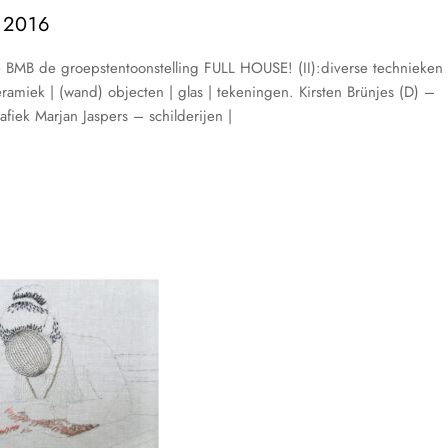
 2016
e BMB de groepstentoonstelling FULL HOUSE! (II):diverse technieken
eramiek | (wand) objecten | glas | tekeningen. Kirsten Brünjes (D) –
iek Marjan Jaspers – schilderijen |