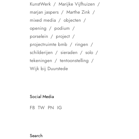
KunstWerk
Marijke Vijfhuizen
marjan jaspers
Marthe Zink
mixed media
objecten
opening
podium
porselein
project
projectruimte bmb
ringen
schilderijen
sieraden
solo
tekeningen
tentoonstelling
Wijk bij Duurstede
Social Media
FB
TW
PN
IG
Search