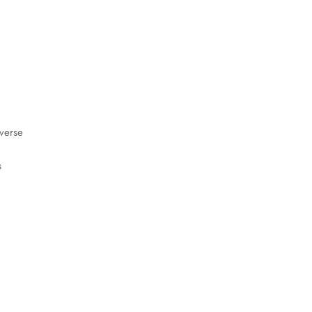
verse
s