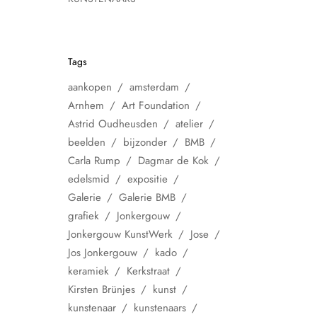
Tags
aankopen
amsterdam
Arnhem
Art Foundation
Astrid Oudheusden
atelier
beelden
bijzonder
BMB
Carla Rump
Dagmar de Kok
edelsmid
expositie
Galerie
Galerie BMB
grafiek
Jonkergouw
Jonkergouw KunstWerk
Jose
Jos Jonkergouw
kado
keramiek
Kerkstraat
Kirsten Brünjes
kunst
kunstenaar
kunstenaars