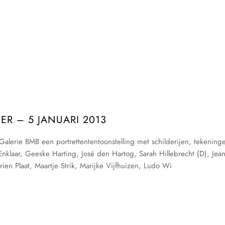
R – 5 JANUARI 2013
alerie BMB een portrettententoonstelling met schilderijen, tekening
nklaar, Geeske Harting, José den Hartog, Sarah Hillebrecht (D), Jea
en Plaat, Maartje Strik, Marijke Vijfhuizen, Ludo Wi