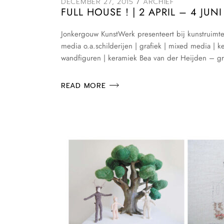
DECEMBER 27, 2015
ARCHIEF
FULL HOUSE ! | 2 APRIL – 4 JUNI
Jonkergouw KunstWerk presenteert bij kunstruimt
media o.a.schilderijen | grafiek | mixed media | k
wandfiguren | keramiek Bea van der Heijden – graf
READ MORE