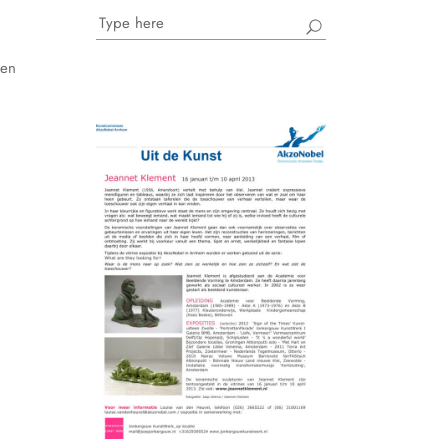
Search
for:
 en