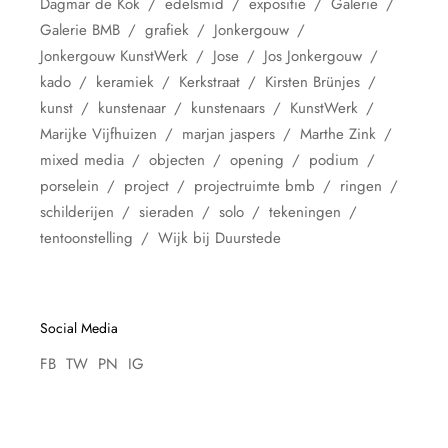
Dagmar de Kok
edelsmid
expositie
Galerie
Galerie BMB
grafiek
Jonkergouw
Jonkergouw KunstWerk
Jose
Jos Jonkergouw
kado
keramiek
Kerkstraat
Kirsten Brünjes
kunst
kunstenaar
kunstenaars
KunstWerk
Marijke Vijfhuizen
marjan jaspers
Marthe Zink
mixed media
objecten
opening
podium
porselein
project
projectruimte bmb
ringen
schilderijen
sieraden
solo
tekeningen
tentoonstelling
Wijk bij Duurstede
Social Media
FB
TW
PN
IG