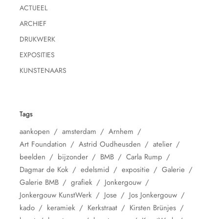
ACTUEEL
ARCHIEF
DRUKWERK
EXPOSITIES
KUNSTENAARS
Tags
aankopen
amsterdam
Arnhem
Art Foundation
Astrid Oudheusden
atelier
beelden
bijzonder
BMB
Carla Rump
Dagmar de Kok
edelsmid
expositie
Galerie
Galerie BMB
grafiek
Jonkergouw
Jonkergouw KunstWerk
Jose
Jos Jonkergouw
kado
keramiek
Kerkstraat
Kirsten Brünjes