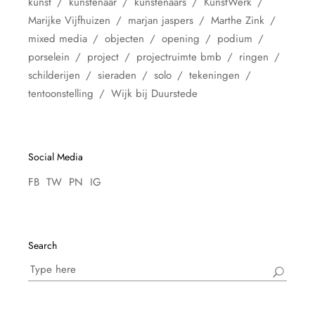
kunst
kunstenaar
kunstenaars
KunstWerk
Marijke Vijfhuizen
marjan jaspers
Marthe Zink
mixed media
objecten
opening
podium
porselein
project
projectruimte bmb
ringen
schilderijen
sieraden
solo
tekeningen
tentoonstelling
Wijk bij Duurstede
Social Media
FB
TW
PN
IG
Search
Search
for: