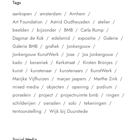
Tags
aankopen
amsterdam
Arnhem
Art Foundation
Astrid Oudheusden
atelier
beelden
bijzonder
BMB
Carla Rump
Dagmar de Kok
edelsmid
expositie
Galerie
Galerie BMB
grafiek
Jonkergouw
Jonkergouw KunstWerk
Jose
Jos Jonkergouw
kado
keramiek
Kerkstraat
Kirsten Brünjes
kunst
kunstenaar
kunstenaars
KunstWerk
Marijke Vijfhuizen
marjan jaspers
Marthe Zink
mixed media
objecten
opening
podium
porselein
project
projectruimte bmb
ringen
schilderijen
sieraden
solo
tekeningen
tentoonstelling
Wijk bij Duurstede
Social Media