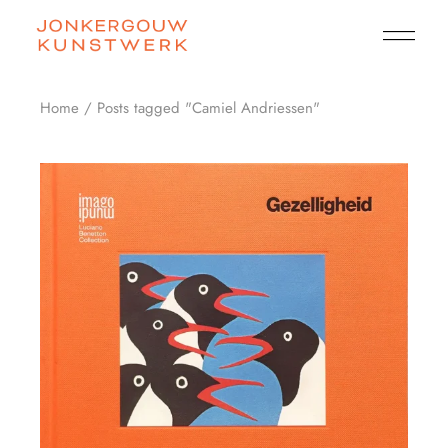
Skip
to
the
content
Home
Posts tagged "Camiel Andriessen"