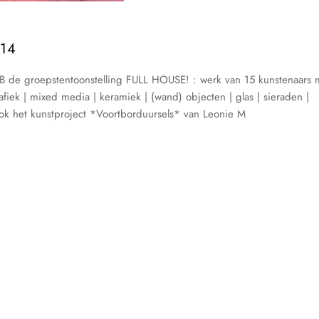
014
B de groepstentoonstelling FULL HOUSE! : werk van 15 kunstenaars 
afiek | mixed media | keramiek | (wand) objecten | glas | sieraden |
 ook het kunstproject *Voortborduursels* van Leonie M