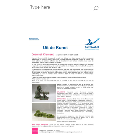
Search
for: