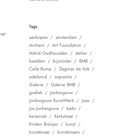
Tags
met
aankopen
amsterdam
Arnhem
Art Foundation
Astrid Oudheusden
atelier
beelden
bijzonder
BMB
Carla Rump
Dagmar de Kok
edelsmid
expositie
Galerie
Galerie BMB
grafiek
Jonkergouw
Jonkergouw KunstWerk
Jose
Jos Jonkergouw
kado
keramiek
Kerkstraat
Kirsten Brünjes
kunst
kunstenaar
kunstenaars