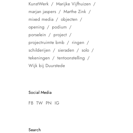
KunstWerk
Marijke Vijfhuizen
marjan jaspers
Marthe Zink
mixed media
objecten
opening
podium
porselein
project
projectruimte bmb
ringen
schilderijen
sieraden
solo
tekeningen
tentoonstelling
Wijk bij Duurstede
Social Media
FB
TW
PN
IG
Search