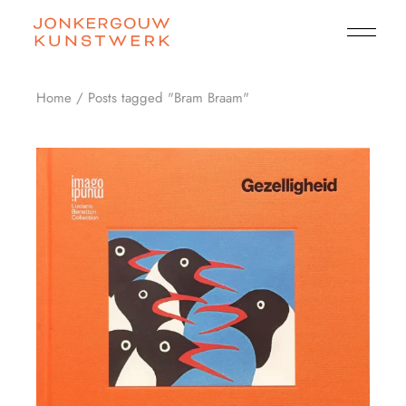
Skip
to
the
content
Home
Posts tagged "Bram Braam"