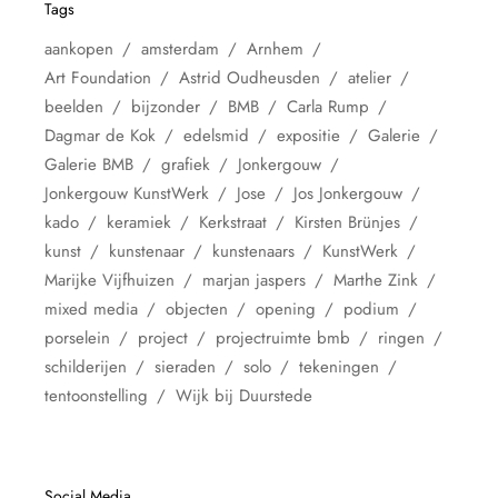
Tags
aankopen
amsterdam
Arnhem
Art Foundation
Astrid Oudheusden
atelier
beelden
bijzonder
BMB
Carla Rump
Dagmar de Kok
edelsmid
expositie
Galerie
Galerie BMB
grafiek
Jonkergouw
Jonkergouw KunstWerk
Jose
Jos Jonkergouw
kado
keramiek
Kerkstraat
Kirsten Brünjes
kunst
kunstenaar
kunstenaars
KunstWerk
Marijke Vijfhuizen
marjan jaspers
Marthe Zink
mixed media
objecten
opening
podium
porselein
project
projectruimte bmb
ringen
schilderijen
sieraden
solo
tekeningen
tentoonstelling
Wijk bij Duurstede
Social Media