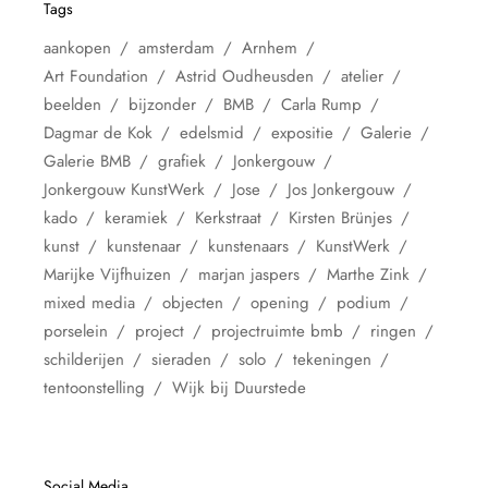
Tags
aankopen
amsterdam
Arnhem
Art Foundation
Astrid Oudheusden
atelier
beelden
bijzonder
BMB
Carla Rump
Dagmar de Kok
edelsmid
expositie
Galerie
Galerie BMB
grafiek
Jonkergouw
Jonkergouw KunstWerk
Jose
Jos Jonkergouw
kado
keramiek
Kerkstraat
Kirsten Brünjes
kunst
kunstenaar
kunstenaars
KunstWerk
Marijke Vijfhuizen
marjan jaspers
Marthe Zink
mixed media
objecten
opening
podium
porselein
project
projectruimte bmb
ringen
schilderijen
sieraden
solo
tekeningen
tentoonstelling
Wijk bij Duurstede
Social Media