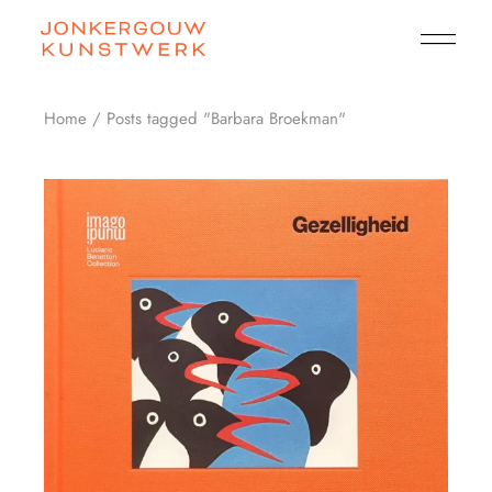
Skip
to
the
content
Home
Posts tagged "Barbara Broekman"