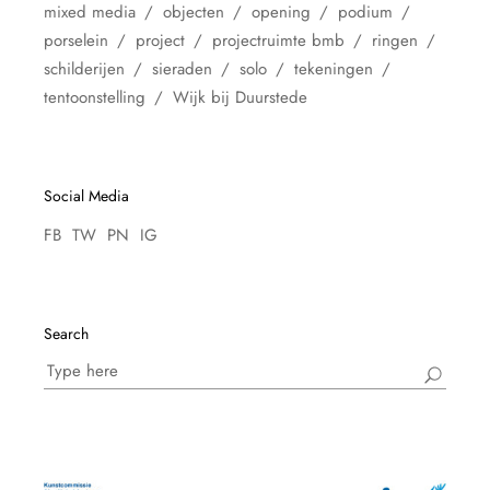
mixed media
objecten
opening
podium
porselein
project
projectruimte bmb
ringen
schilderijen
sieraden
solo
tekeningen
tentoonstelling
Wijk bij Duurstede
Social Media
FB
TW
PN
IG
Search
Search
for: