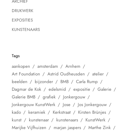
ARCHIEF
DRUKWERK
EXPOSITIES
KUNSTENAARS
Tags
aankopen
amsterdam
Arnhem
Art Foundation
Astrid Oudheusden
atelier
beelden
bijzonder
BMB
Carla Rump
Dagmar de Kok
edelsmid
expositie
Galerie
Galerie BMB
grafiek
Jonkergouw
Jonkergouw KunstWerk
Jose
Jos Jonkergouw
kado
keramiek
Kerkstraat
Kirsten Brünjes
kunst
kunstenaar
kunstenaars
KunstWerk
Marijke Vijfhuizen
marjan jaspers
Marthe Zink