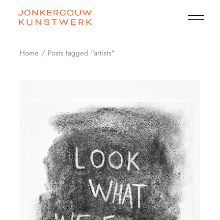
Skip
to
the
content
Home
Posts tagged "artists"