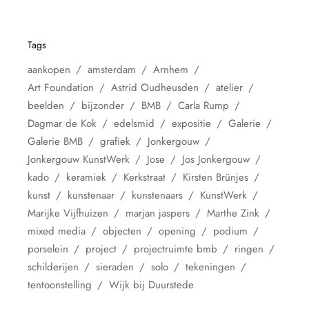
Tags
aankopen
amsterdam
Arnhem
Art Foundation
Astrid Oudheusden
atelier
beelden
bijzonder
BMB
Carla Rump
Dagmar de Kok
edelsmid
expositie
Galerie
Galerie BMB
grafiek
Jonkergouw
Jonkergouw KunstWerk
Jose
Jos Jonkergouw
kado
keramiek
Kerkstraat
Kirsten Brünjes
kunst
kunstenaar
kunstenaars
KunstWerk
Marijke Vijfhuizen
marjan jaspers
Marthe Zink
mixed media
objecten
opening
podium
porselein
project
projectruimte bmb
ringen
schilderijen
sieraden
solo
tekeningen
tentoonstelling
Wijk bij Duurstede