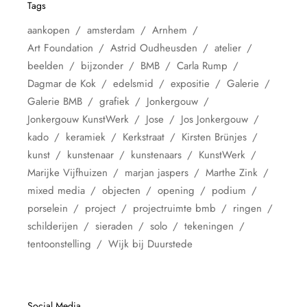
Tags
aankopen
amsterdam
Arnhem
Art Foundation
Astrid Oudheusden
atelier
beelden
bijzonder
BMB
Carla Rump
Dagmar de Kok
edelsmid
expositie
Galerie
Galerie BMB
grafiek
Jonkergouw
Jonkergouw KunstWerk
Jose
Jos Jonkergouw
kado
keramiek
Kerkstraat
Kirsten Brünjes
kunst
kunstenaar
kunstenaars
KunstWerk
Marijke Vijfhuizen
marjan jaspers
Marthe Zink
mixed media
objecten
opening
podium
porselein
project
projectruimte bmb
ringen
schilderijen
sieraden
solo
tekeningen
tentoonstelling
Wijk bij Duurstede
Social Media