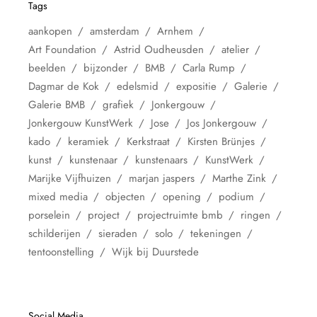
Tags
aankopen
amsterdam
Arnhem
Art Foundation
Astrid Oudheusden
atelier
beelden
bijzonder
BMB
Carla Rump
Dagmar de Kok
edelsmid
expositie
Galerie
Galerie BMB
grafiek
Jonkergouw
Jonkergouw KunstWerk
Jose
Jos Jonkergouw
kado
keramiek
Kerkstraat
Kirsten Brünjes
kunst
kunstenaar
kunstenaars
KunstWerk
Marijke Vijfhuizen
marjan jaspers
Marthe Zink
mixed media
objecten
opening
podium
porselein
project
projectruimte bmb
ringen
schilderijen
sieraden
solo
tekeningen
tentoonstelling
Wijk bij Duurstede
Social Media