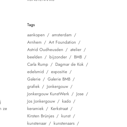
Tags
aankopen
amsterdam
Arnhem
Art Foundation
Astrid Oudheusden
atelier
beelden
bijzonder
BMB
Carla Rump
Dagmar de Kok
edelsmid
expositie
Galerie
Galerie BMB
grafiek
Jonkergouw
Jonkergouw KunstWerk
Jose
Jos Jonkergouw
kado
j
n ze
keramiek
Kerkstraat
Kirsten Brünjes
kunst
kunstenaar
kunstenaars