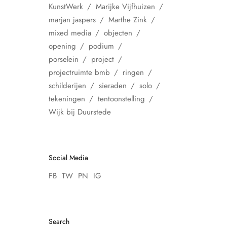
KunstWerk
Marijke Vijfhuizen
marjan jaspers
Marthe Zink
mixed media
objecten
opening
podium
porselein
project
projectruimte bmb
ringen
schilderijen
sieraden
solo
tekeningen
tentoonstelling
Wijk bij Duurstede
Social Media
FB
TW
PN
IG
Search