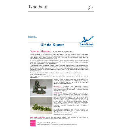
Search
for: