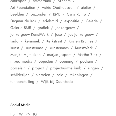
aankopen
amsterdam
Arnhem
Art Foundation
Astrid Oudheusden
atelier
beelden
bijzonder
BMB
Carla Rump
Dagmar de Kok
edelsmid
expositie
Galerie
Galerie BMB
grafiek
Jonkergouw
Jonkergouw KunstWerk
Jose
Jos Jonkergouw
kado
keramiek
Kerkstraat
Kirsten Brünjes
kunst
kunstenaar
kunstenaars
KunstWerk
Marijke Vijfhuizen
marjan jaspers
Marthe Zink
mixed media
objecten
opening
podium
porselein
project
projectruimte bmb
ringen
schilderijen
sieraden
solo
tekeningen
tentoonstelling
Wijk bij Duurstede
Social Media
FB
TW
PN
IG