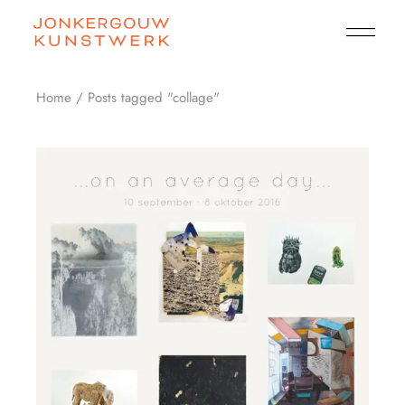
Skip
to
the
content
Home
Posts tagged "collage"