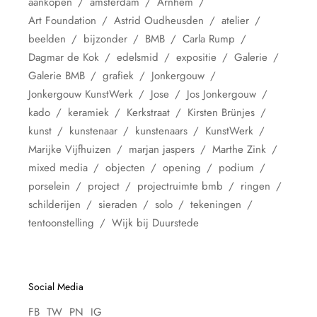
aankopen
amsterdam
Arnhem
Art Foundation
Astrid Oudheusden
atelier
beelden
bijzonder
BMB
Carla Rump
Dagmar de Kok
edelsmid
expositie
Galerie
Galerie BMB
grafiek
Jonkergouw
Jonkergouw KunstWerk
Jose
Jos Jonkergouw
kado
keramiek
Kerkstraat
Kirsten Brünjes
kunst
kunstenaar
kunstenaars
KunstWerk
Marijke Vijfhuizen
marjan jaspers
Marthe Zink
mixed media
objecten
opening
podium
porselein
project
projectruimte bmb
ringen
schilderijen
sieraden
solo
tekeningen
tentoonstelling
Wijk bij Duurstede
Social Media
FB
TW
PN
IG