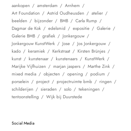
aankopen
amsterdam
Arnhem
Art Foundation
Astrid Oudheusden
atelier
beelden
bijzonder
BMB
Carla Rump
Dagmar de Kok
edelsmid
expositie
Galerie
Galerie BMB
grafiek
Jonkergouw
Jonkergouw KunstWerk
Jose
Jos Jonkergouw
kado
keramiek
Kerkstraat
Kirsten Brünjes
kunst
kunstenaar
kunstenaars
KunstWerk
Marijke Vijfhuizen
marjan jaspers
Marthe Zink
mixed media
objecten
opening
podium
porselein
project
projectruimte bmb
ringen
schilderijen
sieraden
solo
tekeningen
tentoonstelling
Wijk bij Duurstede
Social Media