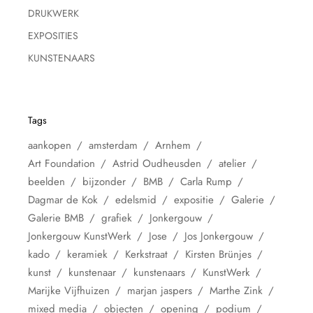
DRUKWERK
EXPOSITIES
KUNSTENAARS
Tags
aankopen
amsterdam
Arnhem
Art Foundation
Astrid Oudheusden
atelier
beelden
bijzonder
BMB
Carla Rump
Dagmar de Kok
edelsmid
expositie
Galerie
Galerie BMB
grafiek
Jonkergouw
Jonkergouw KunstWerk
Jose
Jos Jonkergouw
kado
keramiek
Kerkstraat
Kirsten Brünjes
kunst
kunstenaar
kunstenaars
KunstWerk
Marijke Vijfhuizen
marjan jaspers
Marthe Zink
mixed media
objecten
opening
podium