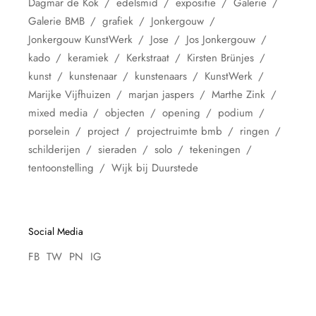
Dagmar de Kok
edelsmid
expositie
Galerie
Galerie BMB
grafiek
Jonkergouw
Jonkergouw KunstWerk
Jose
Jos Jonkergouw
kado
keramiek
Kerkstraat
Kirsten Brünjes
kunst
kunstenaar
kunstenaars
KunstWerk
Marijke Vijfhuizen
marjan jaspers
Marthe Zink
mixed media
objecten
opening
podium
porselein
project
projectruimte bmb
ringen
schilderijen
sieraden
solo
tekeningen
tentoonstelling
Wijk bij Duurstede
Social Media
FB
TW
PN
IG