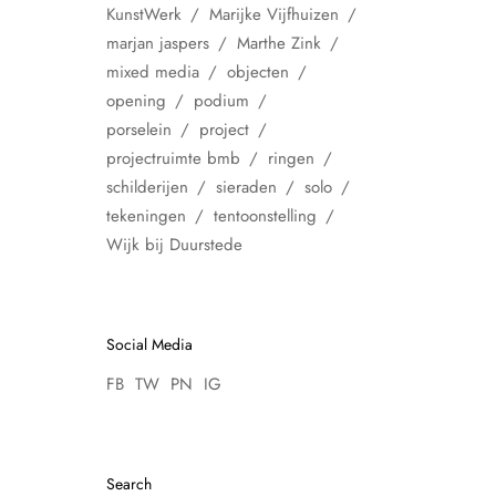
KunstWerk
Marijke Vijfhuizen
marjan jaspers
Marthe Zink
mixed media
objecten
opening
podium
porselein
project
projectruimte bmb
ringen
schilderijen
sieraden
solo
tekeningen
tentoonstelling
Wijk bij Duurstede
Social Media
FB
TW
PN
IG
Search