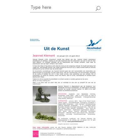
Search
for: