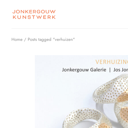
Skip
to
the
content
Home
Posts tagged "verhuizen"