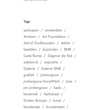
Tags
aankopen
amsterdam
Arnhem
Art Foundation
Astrid Oudheusden
atelier
beelden
bijzonder
BMB
Carla Rump
Dagmar de Kok
edelsmid
expositie
Galerie
Galerie BMB
grafiek
Jonkergouw
Jonkergouw KunstWerk
Jose
Jos Jonkergouw
kado
keramiek
Kerkstraat
Kirsten Brünjes
kunst
kunstenaar
kunstenaars