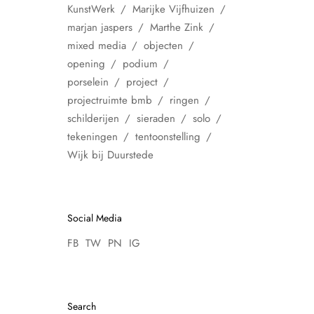
KunstWerk
Marijke Vijfhuizen
marjan jaspers
Marthe Zink
mixed media
objecten
opening
podium
porselein
project
projectruimte bmb
ringen
schilderijen
sieraden
solo
tekeningen
tentoonstelling
Wijk bij Duurstede
Social Media
FB
TW
PN
IG
Search