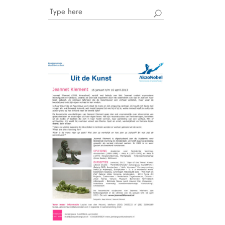
Search
for: