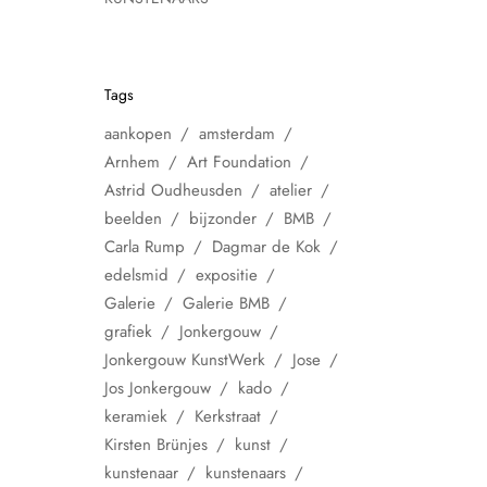
Tags
aankopen
amsterdam
Arnhem
Art Foundation
Astrid Oudheusden
atelier
beelden
bijzonder
BMB
Carla Rump
Dagmar de Kok
edelsmid
expositie
Galerie
Galerie BMB
grafiek
Jonkergouw
Jonkergouw KunstWerk
Jose
Jos Jonkergouw
kado
keramiek
Kerkstraat
Kirsten Brünjes
kunst
kunstenaar
kunstenaars