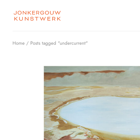
Skip
to
the
content
Home
Posts tagged "undercurrent"