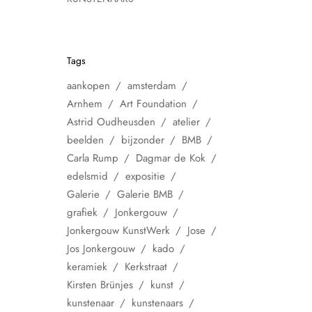
Tags
aankopen
amsterdam
Arnhem
Art Foundation
Astrid Oudheusden
atelier
beelden
bijzonder
BMB
Carla Rump
Dagmar de Kok
edelsmid
expositie
Galerie
Galerie BMB
grafiek
Jonkergouw
Jonkergouw KunstWerk
Jose
Jos Jonkergouw
kado
keramiek
Kerkstraat
Kirsten Brünjes
kunst
kunstenaar
kunstenaars