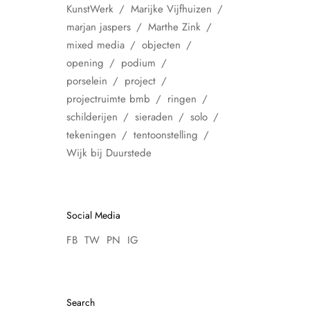
KunstWerk
Marijke Vijfhuizen
marjan jaspers
Marthe Zink
mixed media
objecten
opening
podium
porselein
project
projectruimte bmb
ringen
schilderijen
sieraden
solo
tekeningen
tentoonstelling
Wijk bij Duurstede
Social Media
FB
TW
PN
IG
Search