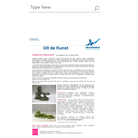
Search
for: