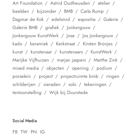
Art Foundation
Astrid Oudheusden
atelier
beelden
bijzonder
BMB
Carla Rump
Dagmar de Kok
edelsmid
expositie
Galerie
Galerie BMB
grafiek
Jonkergouw
Jonkergouw KunstWerk
Jose
Jos Jonkergouw
kado
keramiek
Kerkstraat
Kirsten Brünjes
kunst
kunstenaar
kunstenaars
KunstWerk
Marijke Vijfhuizen
marjan jaspers
Marthe Zink
mixed media
objecten
opening
podium
porselein
project
projectruimte bmb
ringen
schilderijen
sieraden
solo
tekeningen
tentoonstelling
Wijk bij Duurstede
Social Media
FB
TW
PN
IG