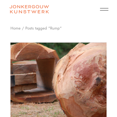
Skip
to
the
content
Home
Posts tagged "Rump"