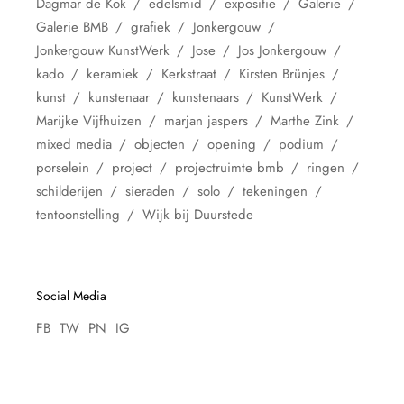
Dagmar de Kok
edelsmid
expositie
Galerie
Galerie BMB
grafiek
Jonkergouw
Jonkergouw KunstWerk
Jose
Jos Jonkergouw
kado
keramiek
Kerkstraat
Kirsten Brünjes
kunst
kunstenaar
kunstenaars
KunstWerk
Marijke Vijfhuizen
marjan jaspers
Marthe Zink
mixed media
objecten
opening
podium
porselein
project
projectruimte bmb
ringen
schilderijen
sieraden
solo
tekeningen
tentoonstelling
Wijk bij Duurstede
Social Media
FB
TW
PN
IG