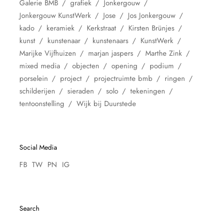
Galerie BMB
grafiek
Jonkergouw
Jonkergouw KunstWerk
Jose
Jos Jonkergouw
kado
keramiek
Kerkstraat
Kirsten Brünjes
kunst
kunstenaar
kunstenaars
KunstWerk
Marijke Vijfhuizen
marjan jaspers
Marthe Zink
mixed media
objecten
opening
podium
porselein
project
projectruimte bmb
ringen
schilderijen
sieraden
solo
tekeningen
tentoonstelling
Wijk bij Duurstede
Social Media
FB
TW
PN
IG
Search