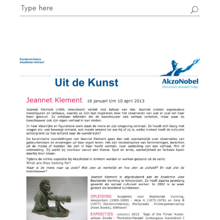
Search
for: