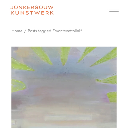
Skip
to
the
content
Home
Posts tagged "montevettolini"