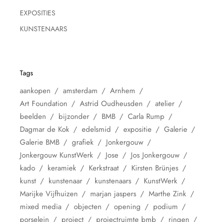
EXPOSITIES
KUNSTENAARS
Tags
aankopen
amsterdam
Arnhem
Art Foundation
Astrid Oudheusden
atelier
beelden
bijzonder
BMB
Carla Rump
Dagmar de Kok
edelsmid
expositie
Galerie
Galerie BMB
grafiek
Jonkergouw
Jonkergouw KunstWerk
Jose
Jos Jonkergouw
kado
keramiek
Kerkstraat
Kirsten Brünjes
kunst
kunstenaar
kunstenaars
KunstWerk
Marijke Vijfhuizen
marjan jaspers
Marthe Zink
mixed media
objecten
opening
podium
porselein
project
projectruimte bmb
ringen