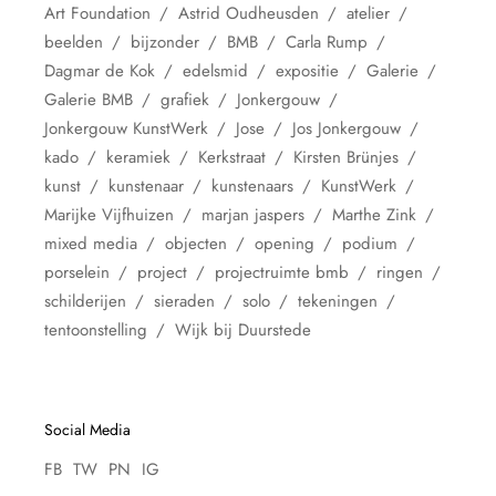
Art Foundation
Astrid Oudheusden
atelier
beelden
bijzonder
BMB
Carla Rump
Dagmar de Kok
edelsmid
expositie
Galerie
Galerie BMB
grafiek
Jonkergouw
Jonkergouw KunstWerk
Jose
Jos Jonkergouw
kado
keramiek
Kerkstraat
Kirsten Brünjes
kunst
kunstenaar
kunstenaars
KunstWerk
Marijke Vijfhuizen
marjan jaspers
Marthe Zink
mixed media
objecten
opening
podium
porselein
project
projectruimte bmb
ringen
schilderijen
sieraden
solo
tekeningen
tentoonstelling
Wijk bij Duurstede
Social Media
FB
TW
PN
IG