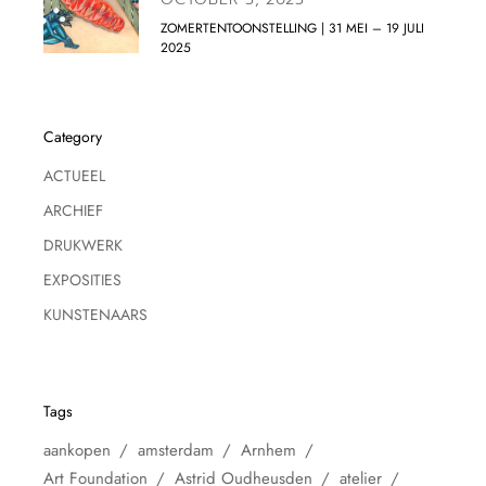
ZOMERTENTOONSTELLING | 31 MEI – 19 JULI
2025
Category
ACTUEEL
ARCHIEF
DRUKWERK
EXPOSITIES
KUNSTENAARS
Tags
aankopen
amsterdam
Arnhem
Art Foundation
Astrid Oudheusden
atelier