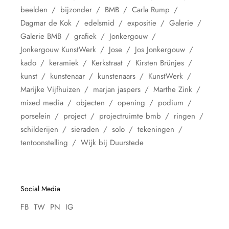
beelden
bijzonder
BMB
Carla Rump
Dagmar de Kok
edelsmid
expositie
Galerie
Galerie BMB
grafiek
Jonkergouw
Jonkergouw KunstWerk
Jose
Jos Jonkergouw
kado
keramiek
Kerkstraat
Kirsten Brünjes
kunst
kunstenaar
kunstenaars
KunstWerk
Marijke Vijfhuizen
marjan jaspers
Marthe Zink
mixed media
objecten
opening
podium
porselein
project
projectruimte bmb
ringen
schilderijen
sieraden
solo
tekeningen
tentoonstelling
Wijk bij Duurstede
Social Media
FB
TW
PN
IG