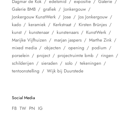
Dagmar de Kok
edelsmid
expositie
Galerie
Galerie BMB
grafiek
Jonkergouw
Jonkergouw KunstWerk
Jose
Jos Jonkergouw
kado
keramiek
Kerkstraat
Kirsten Brünjes
kunst
kunstenaar
kunstenaars
KunstWerk
Marijke Vijfhuizen
marjan jaspers
Marthe Zink
mixed media
objecten
opening
podium
porselein
project
projectruimte bmb
ringen
schilderijen
sieraden
solo
tekeningen
tentoonstelling
Wijk bij Duurstede
Social Media
FB
TW
PN
IG