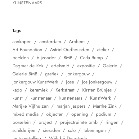
KUNSTENAARS
Tags
aankopen
amsterdam
Arnhem
Art Foundation
Astrid Oudheusden
atelier
beelden
bijzonder
BMB
Carla Rump
Dagmar de Kok
edelsmid
expositie
Galerie
Galerie BMB
grafiek
Jonkergouw
Jonkergouw KunstWerk
Jose
Jos Jonkergouw
kado
keramiek
Kerkstraat
Kirsten Brünjes
kunst
kunstenaar
kunstenaars
KunstWerk
Marijke Vijfhuizen
marjan jaspers
Marthe Zink
mixed media
objecten
opening
podium
porselein
project
projectruimte bmb
ringen
schilderijen
sieraden
solo
tekeningen
tentoonstelling
Wijk bij Duurstede