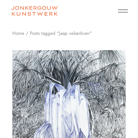
Skip
to
the
content
Home
Posts tagged "Jaap velserboer"