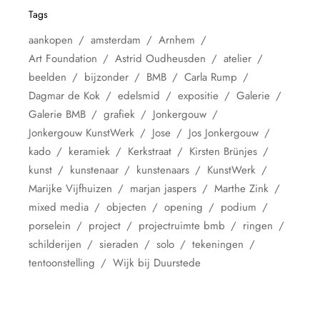
Tags
aankopen
amsterdam
Arnhem
Art Foundation
Astrid Oudheusden
atelier
beelden
bijzonder
BMB
Carla Rump
Dagmar de Kok
edelsmid
expositie
Galerie
Galerie BMB
grafiek
Jonkergouw
Jonkergouw KunstWerk
Jose
Jos Jonkergouw
kado
keramiek
Kerkstraat
Kirsten Brünjes
kunst
kunstenaar
kunstenaars
KunstWerk
Marijke Vijfhuizen
marjan jaspers
Marthe Zink
mixed media
objecten
opening
podium
porselein
project
projectruimte bmb
ringen
schilderijen
sieraden
solo
tekeningen
tentoonstelling
Wijk bij Duurstede