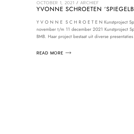
OCTOBER 1, 2021
ARCHIEF
YVONNE SCHROETEN ‘SPIEGELBE
Y V O N N E S C H R O E T E N Kunstproject Sp
november t/m 11 december 2021 Kunstproject Spie
BMB. Haar project bestaat uit diverse presentaties
READ MORE