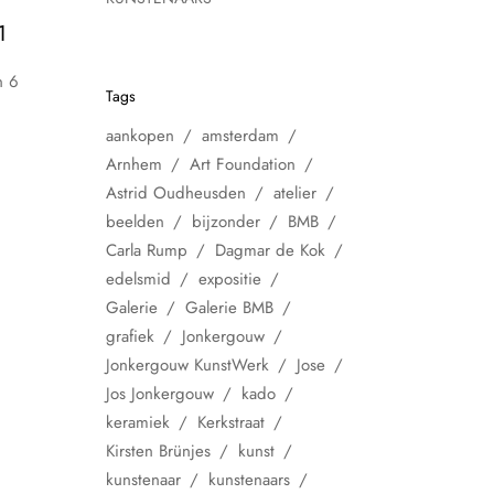
1
n 6
Tags
aankopen
amsterdam
Arnhem
Art Foundation
Astrid Oudheusden
atelier
beelden
bijzonder
BMB
Carla Rump
Dagmar de Kok
edelsmid
expositie
Galerie
Galerie BMB
grafiek
Jonkergouw
Jonkergouw KunstWerk
Jose
Jos Jonkergouw
kado
keramiek
Kerkstraat
Kirsten Brünjes
kunst
kunstenaar
kunstenaars