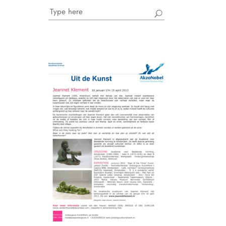
Search
for: