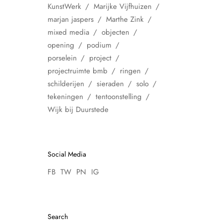
KunstWerk
Marijke Vijfhuizen
marjan jaspers
Marthe Zink
mixed media
objecten
opening
podium
porselein
project
projectruimte bmb
ringen
schilderijen
sieraden
solo
tekeningen
tentoonstelling
Wijk bij Duurstede
Social Media
FB
TW
PN
IG
Search