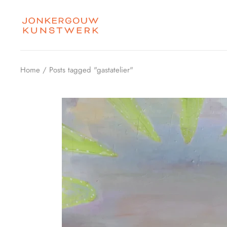
Skip
to
the
content
Home
Posts tagged "gastatelier"